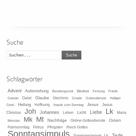
Suche
Suche
Schlagwörter
Advent
Auferstehung
Bereitungszeit
Blindheit
Firmung
Friede
Glaube
Geist
Gleichnis
Gebote
Gnade
Gottesdienste
Heiliger
Heilung
Jesus
Jesus
Geist
Hoffnung
Impuls zum Sonntag
Lk
Joh
Johannes
Liebe
Licht
Christus
Leben
Maria
Mt
Mk
Nachfolge
Ostern
Online-Gottesdienste
Messias
Pfingsten
Reich Gottes
Palmsonntag
Petrus
Sonntagsimpuls
Taufe
Sonntagsimpuls; Lk