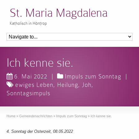
St. Maria Magdalena
Katholisch in Höntrop
Ich kenne sie.
6. Mai 2022
|
Impuls zum Sonntag
|
ewiges Leben
,
Heilung
,
Joh
,
Sonntagsimpuls
Home
»
Gemeindenachrichten
»
Impuls zum Sonntag
»
Ich kenne sie.
4. Sonntag der Osterzeit, 08.05.2022