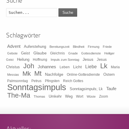
Suche
Suche
Schlagwörter
Advent
Auferstehung
Bereitungszeit
Blindheit
Firmung
Friede
Glaube
Geist
Gleichnis
Gebote
Gnade
Gottesdienste
Heiliger
Heilung
Jesus
Jesus
Geist
Hoffnung
Impuls zum Sonntag
Lk
Joh
Johannes
Liebe
Licht
Christus
Leben
Maria
Mt
Mk
Nachfolge
Ostern
Online-Gottesdienste
Messias
Pfingsten
Reich Gottes
Palmsonntag
Petrus
Sonntagsimpuls
Taufe
Sonntagsimpuls; Lk
The-Ma
Umkehr
Weg
Zoom
Thomas
Wort
Wüste
Aktuelles: