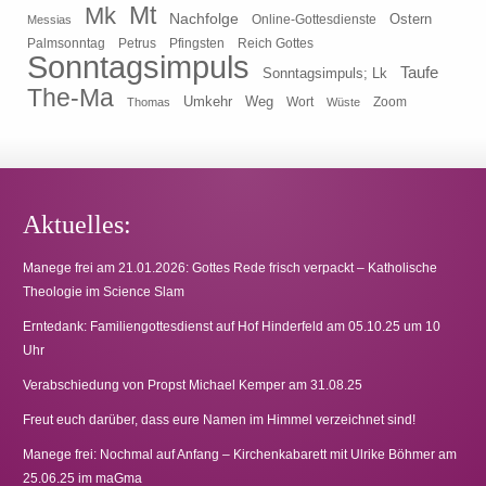
Mt
Mk
Nachfolge
Ostern
Online-Gottesdienste
Messias
Pfingsten
Reich Gottes
Palmsonntag
Petrus
Sonntagsimpuls
Taufe
Sonntagsimpuls; Lk
The-Ma
Umkehr
Weg
Zoom
Thomas
Wort
Wüste
Aktuelles:
Manege frei am 21.01.2026: Gottes Rede frisch verpackt – Katholische
Theologie im Science Slam
Erntedank: Familiengottesdienst auf Hof Hinderfeld am 05.10.25 um 10
Uhr
Verabschiedung von Propst Michael Kemper am 31.08.25
Freut euch darüber, dass eure Namen im Himmel verzeichnet sind!
Manege frei: Nochmal auf Anfang – Kirchenkabarett mit Ulrike Böhmer am
25.06.25 im maGma