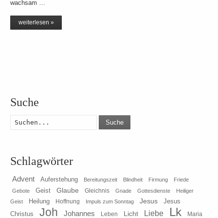
wachsam …
weiterlesen »
Suche
Suche
Schlagwörter
Advent
Auferstehung
Bereitungszeit
Blindheit
Firmung
Friede
Glaube
Geist
Gleichnis
Gebote
Gnade
Gottesdienste
Heiliger
Heilung
Jesus
Jesus
Geist
Hoffnung
Impuls zum Sonntag
Lk
Joh
Johannes
Liebe
Licht
Christus
Leben
Maria