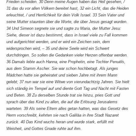
Frieden scheiden. 30 Denn meine Augen haben das Heil gesehen, /
31 das du vor allen Völkern bereitet hast, 32 ein Licht, das die Heiden
erleuchtet, / und Herrlichkeit für dein Volk Israel. 33 Sein Vater und
seine Mutter staunten über die Worte, die über Jesus gesagt wurden.
34 Und Simeon segnete sie und sagte zu Maria, der Mutter Jesu:
Siehe, dieser ist dazu bestimmt, dass in Israel viele zu Fall kommen
und aufgerichtet werden, und er wird ein Zeichen sein, dem
widersprochen wird, – 35 und deine Seele wird ein Schwert
durchdringen. So sollen die Gedanken vieler Herzen offenbar werden.
36 Damals lebte auch Hanna, eine Prophetin, eine Tochter Penuëls,
aus dem Stamm Ascher. Sie war schon hochbetagt. Als junges
Mädchen hatte sie geheiratet und sieben Jahre mit ihrem Mann
gelebt; 37 nun war sie eine Witwe von vierundachtzig Jahren. Sie hielt
sich ständig im Tempel auf und diente Gott Tag und Nacht mit Fasten
und Beten. 38 Zu derselben Stunde trat sie hinzu, pries Gott und
sprach über das Kind zu allen, die auf die Erlösung Jerusalems
warteten. 39 Als seine Eltern alles getan hatten, was das Gesetz des
Herrn vorschreibt, kehrten sie nach Galiläa in ihre Stadt Nazaret
zurück. 40 Das Kind wuchs heran und wurde stark, erfüllt mit
Weisheit, und Gottes Gnade ruhte auf ihm.