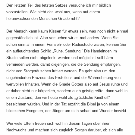
Den letzten Teil des letzten Satzes versuche ich mir bildlich
vorzustellen. Wie sieht das wohl aus, wenn auf einem
heranwachsenden Menschen Gnade ruht?
Der Mensch kann kaum Kissen für etwas sein, was noch nicht einmal
gegenständlich ist. Also versuchen wir es mal anders. Wenn Sie
schon einmal in einem Fernseh- oder Radiostudio waren, kennen Sie
ein aufleuchtendes Schild „Ruhe. Sendung.“ Die Handelnden im
Studio sollen nicht abgelenkt werden und möglichst soll Lärm
vermieden werden, damit diejenigen, die die Sendung empfangen,
nicht von Störgeräuschen irritiert werden. Es geht also um den
ungehinderten Prozess des Erstellens und der Wahrnehmung von
wertvollen Inhalten. Wenn die Gnade Gottes also auf Jesus ruhte und
er daher nicht nur körperlich, sondern auch geistig reifte, dann wohl in
einem Zustand, den wir heute wohl als „glückliche Kindheit“
bezeichnen würden. Und in der Tat erzählt die Bibel ja von einem
bildreichen Exegeten, der Jünger um sich schart und Wunder bewirkt.
Wie viele Eltern freuen sich wohl in diesen Tagen über ihren
Nachwuchs und machen sich zugleich Sorgen darüber, ob sich alle