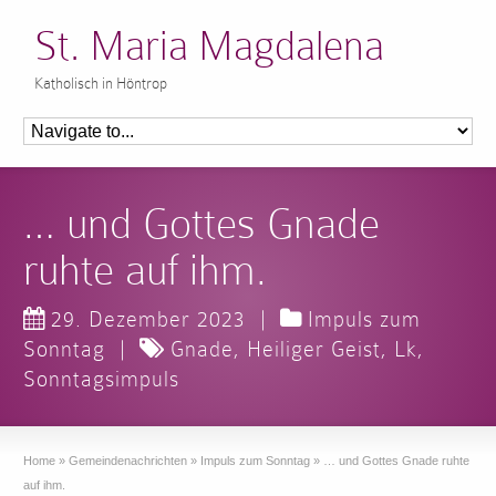
St. Maria Magdalena
Katholisch in Höntrop
… und Gottes Gnade
ruhte auf ihm.
29. Dezember 2023
|
Impuls zum
Sonntag
|
Gnade
,
Heiliger Geist
,
Lk
,
Sonntagsimpuls
Home
»
Gemeindenachrichten
»
Impuls zum Sonntag
»
… und Gottes Gnade ruhte
auf ihm.