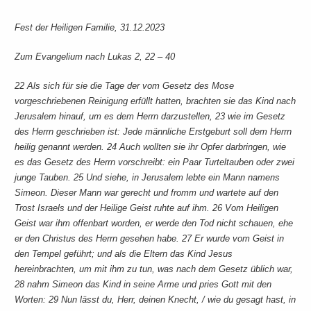
Fest der Heiligen Familie, 31.12.2023
Zum Evangelium nach Lukas 2, 22 – 40
22 Als sich für sie die Tage der vom Gesetz des Mose
vorgeschriebenen Reinigung erfüllt hatten, brachten sie das Kind nach
Jerusalem hinauf, um es dem Herrn darzustellen, 23 wie im Gesetz
des Herrn geschrieben ist: Jede männliche Erstgeburt soll dem Herrn
heilig genannt werden. 24 Auch wollten sie ihr Opfer darbringen, wie
es das Gesetz des Herrn vorschreibt: ein Paar Turteltauben oder zwei
junge Tauben. 25 Und siehe, in Jerusalem lebte ein Mann namens
Simeon. Dieser Mann war gerecht und fromm und wartete auf den
Trost Israels und der Heilige Geist ruhte auf ihm. 26 Vom Heiligen
Geist war ihm offenbart worden, er werde den Tod nicht schauen, ehe
er den Christus des Herrn gesehen habe. 27 Er wurde vom Geist in
den Tempel geführt; und als die Eltern das Kind Jesus
hereinbrachten, um mit ihm zu tun, was nach dem Gesetz üblich war,
28 nahm Simeon das Kind in seine Arme und pries Gott mit den
Worten: 29 Nun lässt du, Herr, deinen Knecht, / wie du gesagt hast, in