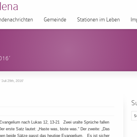
lena
denachrichten
Gemeinde
Stationen im Leben
Im
016’
'Juli 29th, 2016'
S
Evangelium nach Lukas 12, 13-21 Zwei uralte Sprüche fallen
r erste Satz lautet: „Haste was, biste was.“ Der zweite: „Das
hen beide Sätze passt das heutige Evangelium. Es ist sicher