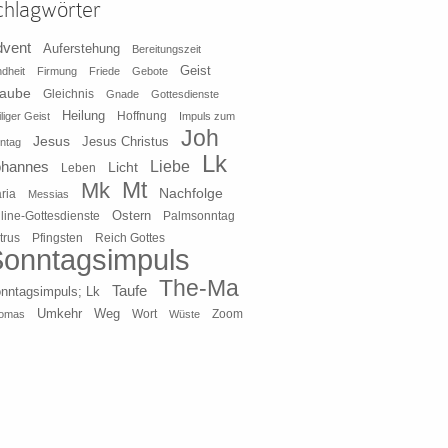
chlagwörter
dvent
Auferstehung
Bereitungszeit
Geist
ndheit
Firmung
Friede
Gebote
laube
Gleichnis
Gnade
Gottesdienste
Heilung
liger Geist
Hoffnung
Impuls zum
Joh
Jesus
Jesus Christus
ntag
Lk
ohannes
Liebe
Licht
Leben
Mt
Mk
Nachfolge
ria
Messias
Ostern
line-Gottesdienste
Palmsonntag
Pfingsten
Reich Gottes
trus
onntagsimpuls
The-Ma
Taufe
nntagsimpuls; Lk
Umkehr
Weg
Zoom
omas
Wort
Wüste