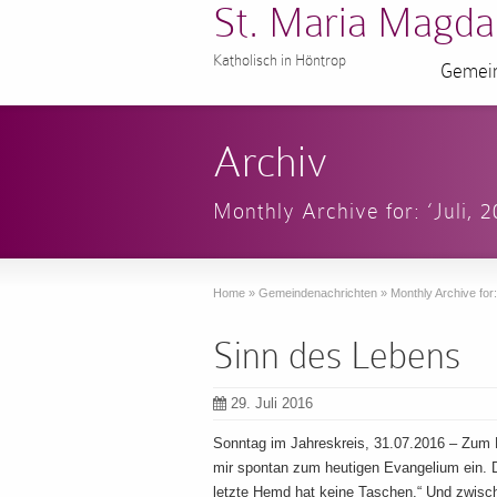
St. Maria Magda
Katholisch in Höntrop
Gemein
Archiv
Monthly Archive for: ‘Juli, 2
Home
»
Gemeindenachrichten
»
Monthly Archive for: 
Sinn des Lebens
29. Juli 2016
Sonntag im Jahreskreis, 31.07.2016 – Zum 
mir spontan zum heutigen Evangelium ein. De
letzte Hemd hat keine Taschen.“ Und zwisc