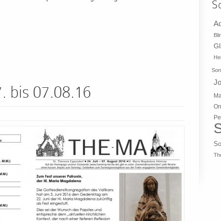
S
A
Bli
G
Hei
Son
J
 bis 07.08.16
Ma
On
Pe
S
So
Th