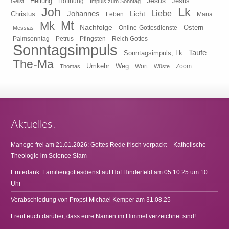
Heilung
Jesus
Jesus
Geist
Hoffnung
Impuls zum Sonntag
Lk
Joh
Johannes
Liebe
Licht
Christus
Leben
Maria
Mt
Mk
Nachfolge
Ostern
Online-Gottesdienste
Messias
Pfingsten
Reich Gottes
Palmsonntag
Petrus
Sonntagsimpuls
Taufe
Sonntagsimpuls; Lk
The-Ma
Umkehr
Weg
Zoom
Thomas
Wort
Wüste
Aktuelles:
Manege frei am 21.01.2026: Gottes Rede frisch verpackt – Katholische
Theologie im Science Slam
Erntedank: Familiengottesdienst auf Hof Hinderfeld am 05.10.25 um 10
Uhr
Verabschiedung von Propst Michael Kemper am 31.08.25
Freut euch darüber, dass eure Namen im Himmel verzeichnet sind!