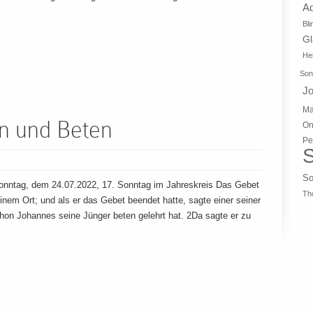
A
Bli
G
Hei
Son
J
Ma
n und Beten
On
Pe
S
So
nntag, dem 24.07.2022, 17. Sonntag im Jahreskreis Das Gebet
Th
inem Ort; und als er das Gebet beendet hatte, sagte einer seiner
chon Johannes seine Jünger beten gelehrt hat. 2Da sagte er zu