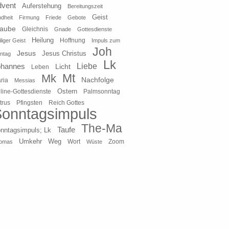
dvent
Auferstehung
Bereitungszeit
Geist
ndheit
Firmung
Friede
Gebote
laube
Gleichnis
Gnade
Gottesdienste
Heilung
liger Geist
Hoffnung
Impuls zum
Joh
Jesus
Jesus Christus
ntag
Lk
ohannes
Liebe
Licht
Leben
Mt
Mk
Nachfolge
ria
Messias
Ostern
line-Gottesdienste
Palmsonntag
Pfingsten
Reich Gottes
trus
onntagsimpuls
The-Ma
Taufe
nntagsimpuls; Lk
Umkehr
Weg
Zoom
omas
Wort
Wüste