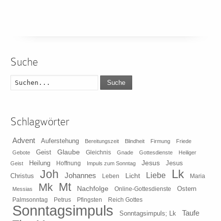
Suche
Suche
Schlagwörter
Advent
Auferstehung
Bereitungszeit
Blindheit
Firmung
Friede
Glaube
Geist
Gleichnis
Gebote
Gnade
Gottesdienste
Heiliger
Heilung
Jesus
Jesus
Geist
Hoffnung
Impuls zum Sonntag
Lk
Joh
Johannes
Liebe
Licht
Christus
Leben
Maria
Mt
Mk
Nachfolge
Ostern
Online-Gottesdienste
Messias
Pfingsten
Reich Gottes
Palmsonntag
Petrus
Sonntagsimpuls
Taufe
Sonntagsimpuls; Lk