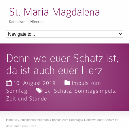
St. Maria Magdalena
Katholisch in Höntrop
Denn wo euer Schatz ist,
da ist auch euer Herz
10. August 2019
|
Impuls zum
Sonntag
|
Lk
,
Schatz
,
Sonntagsimpuls
,
Zeit und Stunde
Home
»
Gemeindenachrichten
»
Impuls zum Sonntag
»
Denn wo euer Schatz ist,
da ist auch euer Herz