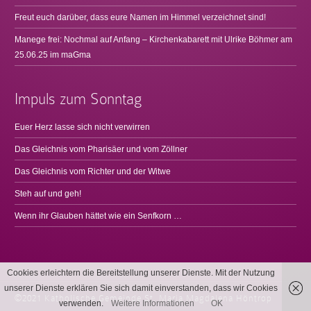
Freut euch darüber, dass eure Namen im Himmel verzeichnet sind!
Manege frei: Nochmal auf Anfang – Kirchenkabarett mit Ulrike Böhmer am
25.06.25 im maGma
Impuls zum Sonntag
Euer Herz lasse sich nicht verwirren
Das Gleichnis vom Pharisäer und vom Zöllner
Das Gleichnis vom Richter und der Witwe
Steh auf und geh!
Wenn ihr Glauben hättet wie ein Senfkorn …
Cookies erleichtern die Bereitstellung unserer Dienste. Mit der Nutzung
unserer Dienste erklären Sie sich damit einverstanden, dass wir Cookies
©2021 Katholische Gemeinde St. Maria Magdalena Höntrop
verwenden.
Weitere Informationen
OK