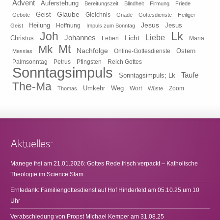
Advent
Auferstehung
Bereitungszeit
Blindheit
Firmung
Friede
Glaube
Geist
Gleichnis
Gebote
Gnade
Gottesdienste
Heiliger
Heilung
Jesus
Jesus
Geist
Hoffnung
Impuls zum Sonntag
Lk
Joh
Johannes
Liebe
Licht
Christus
Leben
Maria
Mt
Mk
Nachfolge
Ostern
Online-Gottesdienste
Messias
Pfingsten
Reich Gottes
Palmsonntag
Petrus
Sonntagsimpuls
Taufe
Sonntagsimpuls; Lk
The-Ma
Umkehr
Weg
Zoom
Thomas
Wort
Wüste
Aktuelles:
Manege frei am 21.01.2026: Gottes Rede frisch verpackt – Katholische
Theologie im Science Slam
Erntedank: Familiengottesdienst auf Hof Hinderfeld am 05.10.25 um 10
Uhr
Verabschiedung von Propst Michael Kemper am 31.08.25