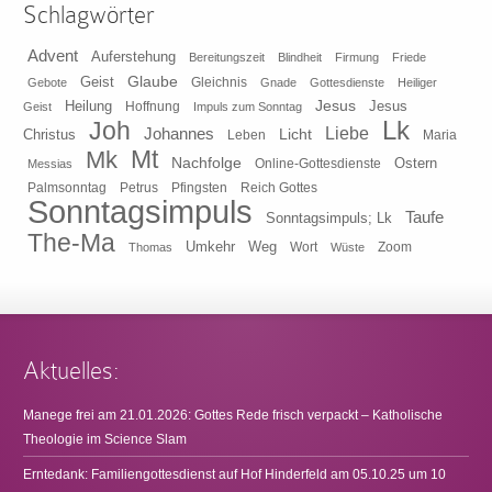
Schlagwörter
Advent
Auferstehung
Bereitungszeit
Blindheit
Firmung
Friede
Glaube
Geist
Gleichnis
Gebote
Gnade
Gottesdienste
Heiliger
Heilung
Jesus
Jesus
Geist
Hoffnung
Impuls zum Sonntag
Lk
Joh
Johannes
Liebe
Licht
Christus
Leben
Maria
Mt
Mk
Nachfolge
Ostern
Online-Gottesdienste
Messias
Pfingsten
Reich Gottes
Palmsonntag
Petrus
Sonntagsimpuls
Taufe
Sonntagsimpuls; Lk
The-Ma
Umkehr
Weg
Zoom
Thomas
Wort
Wüste
Aktuelles:
Manege frei am 21.01.2026: Gottes Rede frisch verpackt – Katholische
Theologie im Science Slam
Erntedank: Familiengottesdienst auf Hof Hinderfeld am 05.10.25 um 10