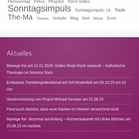
Pfingsten
Reich Gottes
Palmsonntag
Petrus
Sonntagsimpuls
Taufe
Sonntagsimpuls; Lk
The-Ma
Umkehr
Weg
Zoom
Thomas
Wort
Wüste
Aktuelles:
Manege frei am 21.01.2026: Gottes Rede frisch verpackt – Katholische
Theologie im Science Slam
Erntedank: Familiengottesdienst auf Hof Hinderfeld am 05.10.25 um 10
Uhr
Verabschiedung von Propst Michael Kemper am 31.08.25
Freut euch darüber, dass eure Namen im Himmel verzeichnet sind!
Manege frei: Nochmal auf Anfang – Kirchenkabarett mit Ulrike Böhmer am
25.06.25 im maGma