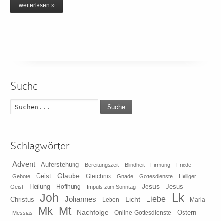
weiterlesen »
Suche
Suche
Schlagwörter
Advent
Auferstehung
Bereitungszeit
Blindheit
Firmung
Friede
Glaube
Geist
Gleichnis
Gebote
Gnade
Gottesdienste
Heiliger
Heilung
Jesus
Jesus
Geist
Hoffnung
Impuls zum Sonntag
Lk
Joh
Johannes
Liebe
Licht
Christus
Leben
Maria
Mt
Mk
Nachfolge
Ostern
Online-Gottesdienste
Messias