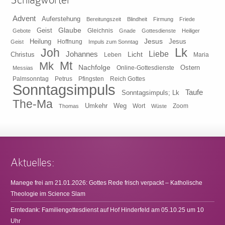
Advent
Auferstehung
Bereitungszeit
Blindheit
Firmung
Friede
Glaube
Geist
Gleichnis
Gebote
Gnade
Gottesdienste
Heiliger
Heilung
Jesus
Jesus
Geist
Hoffnung
Impuls zum Sonntag
Lk
Joh
Johannes
Liebe
Licht
Christus
Leben
Maria
Mt
Mk
Nachfolge
Ostern
Online-Gottesdienste
Messias
Pfingsten
Reich Gottes
Palmsonntag
Petrus
Sonntagsimpuls
Taufe
Sonntagsimpuls; Lk
The-Ma
Umkehr
Weg
Zoom
Thomas
Wort
Wüste
Aktuelles:
Manege frei am 21.01.2026: Gottes Rede frisch verpackt – Katholische
Theologie im Science Slam
Erntedank: Familiengottesdienst auf Hof Hinderfeld am 05.10.25 um 10
Uhr