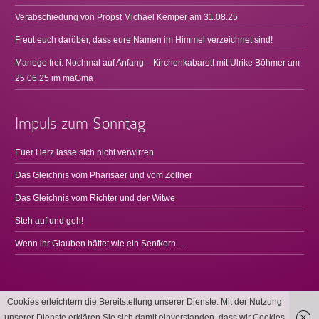
Verabschiedung von Propst Michael Kemper am 31.08.25
Freut euch darüber, dass eure Namen im Himmel verzeichnet sind!
Manege frei: Nochmal auf Anfang – Kirchenkabarett mit Ulrike Böhmer am
25.06.25 im maGma
Impuls zum Sonntag
Euer Herz lasse sich nicht verwirren
Das Gleichnis vom Pharisäer und vom Zöllner
Das Gleichnis vom Richter und der Witwe
Steh auf und geh!
Wenn ihr Glauben hättet wie ein Senfkorn …
Cookies erleichtern die Bereitstellung unserer Dienste. Mit der Nutzung
unserer Dienste erklären Sie sich damit einverstanden, dass wir Cookies