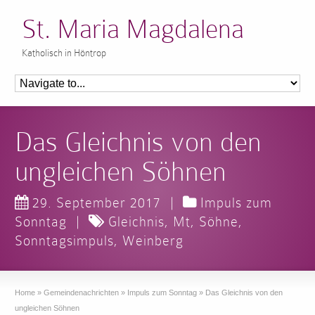
St. Maria Magdalena
Katholisch in Höntrop
Das Gleichnis von den
ungleichen Söhnen
29. September 2017
|
Impuls zum
Sonntag
|
Gleichnis
,
Mt
,
Söhne
,
Sonntagsimpuls
,
Weinberg
Home
»
Gemeindenachrichten
»
Impuls zum Sonntag
»
Das Gleichnis von den
ungleichen Söhnen