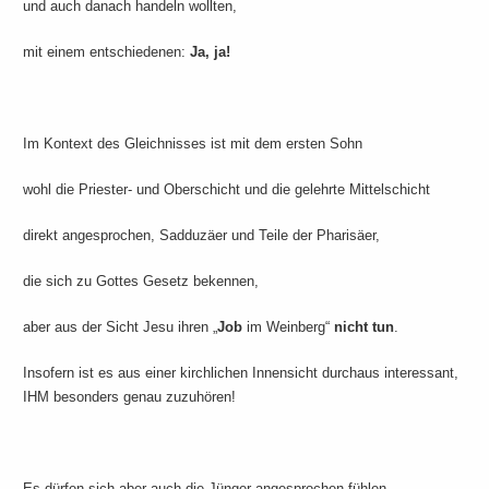
und auch danach handeln wollten,
mit einem entschiedenen:
Ja, ja!
Im Kontext des Gleichnisses ist mit dem ersten Sohn
wohl die Priester- und Oberschicht und die gelehrte Mittelschicht
direkt angesprochen, Sadduzäer und Teile der Pharisäer,
die sich zu Gottes Gesetz bekennen,
aber aus der Sicht Jesu ihren „
Job
im Weinberg“
nicht tun
.
Insofern ist es aus einer kirchlichen Innensicht durchaus interessant,
IHM besonders genau zuzuhören!
Es dürfen sich aber auch die Jünger angesprochen fühlen