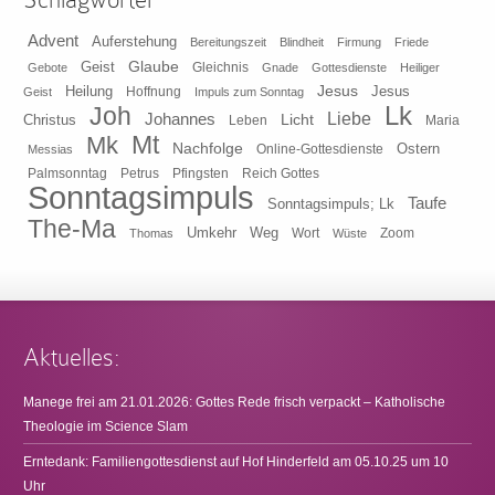
Advent
Auferstehung
Bereitungszeit
Blindheit
Firmung
Friede
Glaube
Geist
Gleichnis
Gebote
Gnade
Gottesdienste
Heiliger
Heilung
Jesus
Jesus
Geist
Hoffnung
Impuls zum Sonntag
Lk
Joh
Johannes
Liebe
Licht
Christus
Leben
Maria
Mt
Mk
Nachfolge
Ostern
Online-Gottesdienste
Messias
Pfingsten
Reich Gottes
Palmsonntag
Petrus
Sonntagsimpuls
Taufe
Sonntagsimpuls; Lk
The-Ma
Umkehr
Weg
Zoom
Thomas
Wort
Wüste
Aktuelles:
Manege frei am 21.01.2026: Gottes Rede frisch verpackt – Katholische
Theologie im Science Slam
Erntedank: Familiengottesdienst auf Hof Hinderfeld am 05.10.25 um 10
Uhr