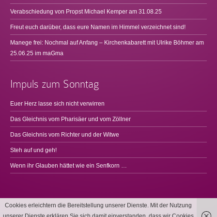
Verabschiedung von Propst Michael Kemper am 31.08.25
Freut euch darüber, dass eure Namen im Himmel verzeichnet sind!
Manege frei: Nochmal auf Anfang – Kirchenkabarett mit Ulrike Böhmer am
25.06.25 im maGma
Impuls zum Sonntag
Euer Herz lasse sich nicht verwirren
Das Gleichnis vom Pharisäer und vom Zöllner
Das Gleichnis vom Richter und der Witwe
Steh auf und geh!
Wenn ihr Glauben hättet wie ein Senfkorn …
Cookies erleichtern die Bereitstellung unserer Dienste. Mit der Nutzung
unserer Dienste erklären Sie sich damit einverstanden, dass wir Cookies