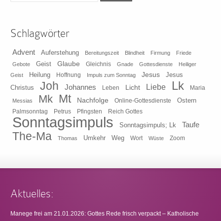
Schlagwörter
Advent
Auferstehung
Bereitungszeit
Blindheit
Firmung
Friede
Glaube
Geist
Gleichnis
Gebote
Gnade
Gottesdienste
Heiliger
Heilung
Jesus
Jesus
Geist
Hoffnung
Impuls zum Sonntag
Lk
Joh
Johannes
Liebe
Licht
Christus
Leben
Maria
Mt
Mk
Nachfolge
Ostern
Online-Gottesdienste
Messias
Pfingsten
Reich Gottes
Palmsonntag
Petrus
Sonntagsimpuls
Taufe
Sonntagsimpuls; Lk
The-Ma
Umkehr
Weg
Zoom
Thomas
Wort
Wüste
Aktuelles:
Manege frei am 21.01.2026: Gottes Rede frisch verpackt – Katholische