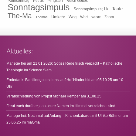
Pfingsten
Reich Gottes
Palmsonntag
Petrus
Sonntagsimpuls
Taufe
Sonntagsimpuls; Lk
The-Ma
Umkehr
Weg
Zoom
Thomas
Wort
Wüste
Aktuelles:
Manege frei am 21.01.2026: Gottes Rede frisch verpackt – Katholische
Theologie im Science Slam
Erntedank: Familiengottesdienst auf Hof Hinderfeld am 05.10.25 um 10
Uhr
Verabschiedung von Propst Michael Kemper am 31.08.25
Freut euch darüber, dass eure Namen im Himmel verzeichnet sind!
Manege frei: Nochmal auf Anfang – Kirchenkabarett mit Ulrike Böhmer am
25.06.25 im maGma