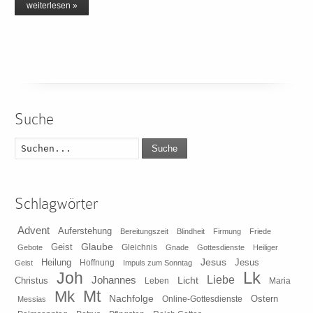
weiterlesen »
Suche
Suche
Schlagwörter
Advent
Auferstehung
Bereitungszeit
Blindheit
Firmung
Friede
Glaube
Geist
Gleichnis
Gebote
Gnade
Gottesdienste
Heiliger
Heilung
Jesus
Jesus
Geist
Hoffnung
Impuls zum Sonntag
Lk
Joh
Johannes
Liebe
Licht
Christus
Leben
Maria
Mt
Mk
Nachfolge
Ostern
Online-Gottesdienste
Messias