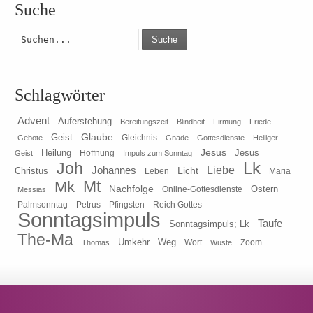
Suche
Suche
Schlagwörter
Advent
Auferstehung
Bereitungszeit
Blindheit
Firmung
Friede
Glaube
Geist
Gleichnis
Gebote
Gnade
Gottesdienste
Heiliger
Heilung
Jesus
Jesus
Geist
Hoffnung
Impuls zum Sonntag
Lk
Joh
Johannes
Liebe
Licht
Christus
Leben
Maria
Mt
Mk
Nachfolge
Ostern
Online-Gottesdienste
Messias
Pfingsten
Reich Gottes
Palmsonntag
Petrus
Sonntagsimpuls
Taufe
Sonntagsimpuls; Lk
The-Ma
Umkehr
Weg
Zoom
Thomas
Wort
Wüste