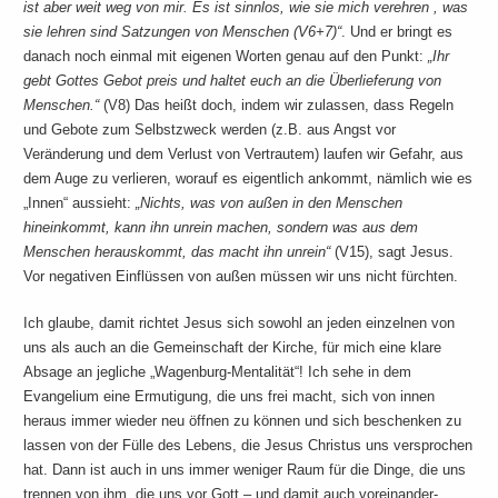
ist aber weit weg von mir. Es ist sinnlos, wie sie mich verehren , was
sie lehren sind Satzungen von Menschen (V6+7)“
. Und er bringt es
danach noch einmal mit eigenen Worten genau auf den Punkt:
„Ihr
gebt Gottes Gebot preis und haltet euch an die Überlieferung von
Menschen.“
(V8) Das heißt doch, indem wir zulassen, dass Regeln
und Gebote zum Selbstzweck werden (z.B. aus Angst vor
Veränderung und dem Verlust von Vertrautem) laufen wir Gefahr, aus
dem Auge zu verlieren, worauf es eigentlich ankommt, nämlich wie es
„Innen“ aussieht:
„Nichts, was von außen in den Menschen
hineinkommt, kann ihn unrein machen, sondern was aus dem
Menschen herauskommt, das macht ihn unrein“
(V15), sagt Jesus.
Vor negativen Einflüssen von außen müssen wir uns nicht fürchten.
Ich glaube, damit richtet Jesus sich sowohl an jeden einzelnen von
uns als auch an die Gemeinschaft der Kirche, für mich eine klare
Absage an jegliche „Wagenburg-Mentalität“! Ich sehe in dem
Evangelium eine Ermutigung, die uns frei macht, sich von innen
heraus immer wieder neu öffnen zu können und sich beschenken zu
lassen von der Fülle des Lebens, die Jesus Christus uns versprochen
hat. Dann ist auch in uns immer weniger Raum für die Dinge, die uns
trennen von ihm, die uns vor Gott – und damit auch voreinander-