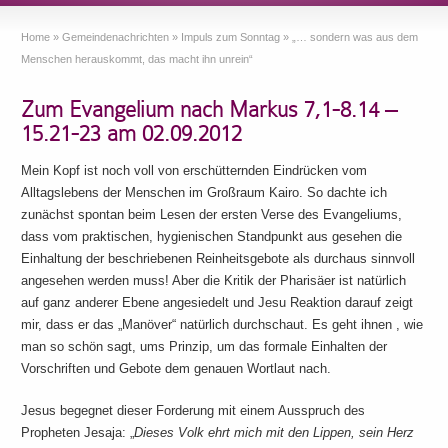
Home
»
Gemeindenachrichten
»
Impuls zum Sonntag
»
„… sondern was aus dem
Menschen herauskommt, das macht ihn unrein“
Zum Evangelium nach Markus 7,1-8.14 –
15.21-23 am 02.09.2012
Mein Kopf ist noch voll von erschütternden Eindrücken vom
Alltagslebens der Menschen im Großraum Kairo. So dachte ich
zunächst spontan beim Lesen der ersten Verse des Evangeliums,
dass vom praktischen, hygienischen Standpunkt aus gesehen die
Einhaltung der beschriebenen Reinheitsgebote als durchaus sinnvoll
angesehen werden muss! Aber die Kritik der Pharisäer ist natürlich
auf ganz anderer Ebene angesiedelt und Jesu Reaktion darauf zeigt
mir, dass er das „Manöver“ natürlich durchschaut. Es geht ihnen , wie
man so schön sagt, ums Prinzip, um das formale Einhalten der
Vorschriften und Gebote dem genauen Wortlaut nach.
Jesus begegnet dieser Forderung mit einem Ausspruch des
Propheten Jesaja: „
Dieses Volk ehrt mich mit den Lippen, sein Herz