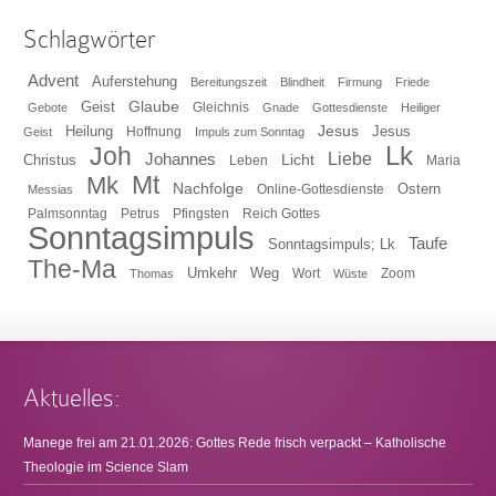
Schlagwörter
Advent
Auferstehung
Bereitungszeit
Blindheit
Firmung
Friede
Glaube
Geist
Gleichnis
Gebote
Gnade
Gottesdienste
Heiliger
Heilung
Jesus
Jesus
Geist
Hoffnung
Impuls zum Sonntag
Lk
Joh
Johannes
Liebe
Licht
Christus
Leben
Maria
Mt
Mk
Nachfolge
Ostern
Online-Gottesdienste
Messias
Pfingsten
Reich Gottes
Palmsonntag
Petrus
Sonntagsimpuls
Taufe
Sonntagsimpuls; Lk
The-Ma
Umkehr
Weg
Zoom
Thomas
Wort
Wüste
Aktuelles:
Manege frei am 21.01.2026: Gottes Rede frisch verpackt – Katholische
Theologie im Science Slam