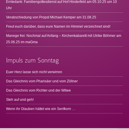
Erntedank: Familiengottesdienst auf Hof Hinderfeld am 05.10.25 um 10
Uhr
Verabschiedung von Propst Michael Kemper am 31.08.25
Freut euch darüber, dass eure Namen im Himmel verzeichnet sind!
Manege frei: Nochmal auf Anfang – Kirchenkabarett mit Ulrike Böhmer am
25.06.25 im maGma
Impuls zum Sonntag
Euer Herz lasse sich nicht verwirren
Das Gleichnis vom Pharisäer und vom Zöllner
Das Gleichnis vom Richter und der Witwe
Steh auf und geh!
Wenn ihr Glauben hättet wie ein Senfkorn …