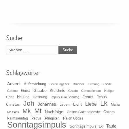
Suche
Suche
Schlagwörter
Advent
Auferstehung
Bereitungszeit
Blindheit
Firmung
Friede
Glaube
Geist
Gleichnis
Gebote
Gnade
Gottesdienste
Heiliger
Heilung
Jesus
Jesus
Geist
Hoffnung
Impuls zum Sonntag
Lk
Joh
Johannes
Liebe
Licht
Christus
Leben
Maria
Mt
Mk
Nachfolge
Ostern
Online-Gottesdienste
Messias
Pfingsten
Reich Gottes
Palmsonntag
Petrus
Sonntagsimpuls
Taufe
Sonntagsimpuls; Lk