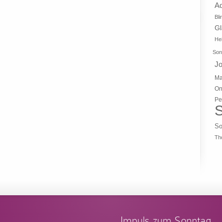
A
Bli
G
Hei
Son
J
Ma
On
Pe
S
So
Th
Impuls zum Sonntag