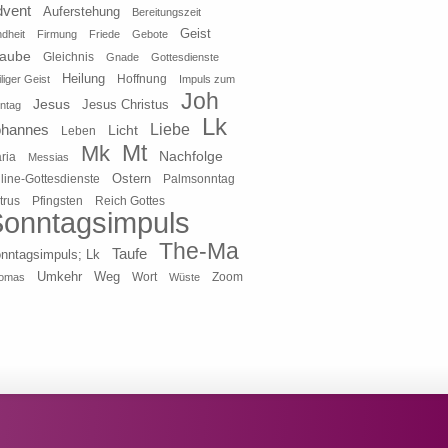
dvent
Auferstehung
Bereitungszeit
Geist
ndheit
Firmung
Friede
Gebote
laube
Gleichnis
Gnade
Gottesdienste
Heilung
liger Geist
Hoffnung
Impuls zum
Joh
Jesus
Jesus Christus
ntag
Lk
ohannes
Liebe
Licht
Leben
Mt
Mk
Nachfolge
ria
Messias
Ostern
line-Gottesdienste
Palmsonntag
Pfingsten
Reich Gottes
trus
onntagsimpuls
The-Ma
Taufe
nntagsimpuls; Lk
Umkehr
Weg
Zoom
omas
Wort
Wüste