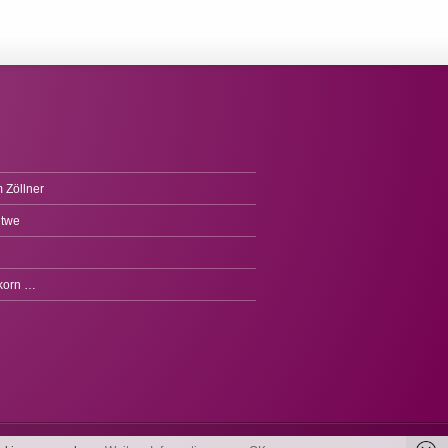
 Zöllner
itwe
fkorn …