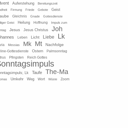
dvent
Auferstehung
Bereitungszeit
Geist
ndheit
Firmung
Friede
Gebote
laube
Gleichnis
Gnade
Gottesdienste
Heilung
liger Geist
Hoffnung
Impuls zum
Joh
Jesus
Jesus Christus
ntag
Lk
ohannes
Liebe
Licht
Leben
Mt
Mk
Nachfolge
ria
Messias
Ostern
line-Gottesdienste
Palmsonntag
Pfingsten
Reich Gottes
trus
onntagsimpuls
The-Ma
Taufe
nntagsimpuls; Lk
Umkehr
Weg
Zoom
omas
Wort
Wüste