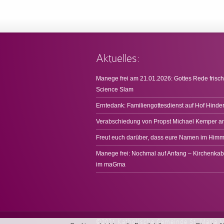
Aktuelles:
Manege frei am 21.01.2026: Gottes Rede frisch
Science Slam
Erntedank: Familiengottesdienst auf Hof Hinde
Verabschiedung von Propst Michael Kemper a
Freut euch darüber, dass eure Namen im Himme
Manege frei: Nochmal auf Anfang – Kirchenkab
im maGma
©2021 Katholische Gemeinde St. Maria 