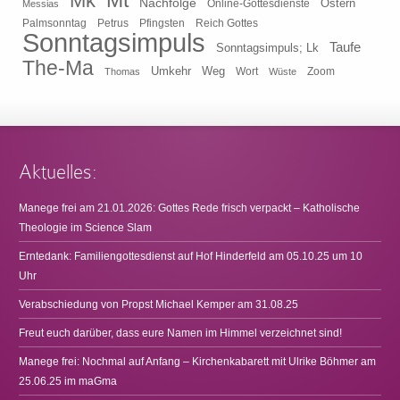
Mk
Nachfolge
Ostern
Online-Gottesdienste
Messias
Pfingsten
Reich Gottes
Palmsonntag
Petrus
Sonntagsimpuls
Taufe
Sonntagsimpuls; Lk
The-Ma
Umkehr
Weg
Zoom
Thomas
Wort
Wüste
Aktuelles:
Manege frei am 21.01.2026: Gottes Rede frisch verpackt – Katholische
Theologie im Science Slam
Erntedank: Familiengottesdienst auf Hof Hinderfeld am 05.10.25 um 10
Uhr
Verabschiedung von Propst Michael Kemper am 31.08.25
Freut euch darüber, dass eure Namen im Himmel verzeichnet sind!
Manege frei: Nochmal auf Anfang – Kirchenkabarett mit Ulrike Böhmer am
25.06.25 im maGma