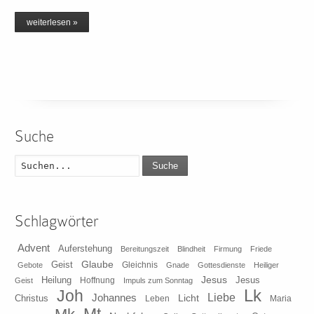
weiterlesen »
Suche
Suche
Schlagwörter
Advent
Auferstehung
Bereitungszeit
Blindheit
Firmung
Friede
Glaube
Geist
Gleichnis
Gebote
Gnade
Gottesdienste
Heiliger
Heilung
Jesus
Jesus
Geist
Hoffnung
Impuls zum Sonntag
Lk
Joh
Johannes
Liebe
Licht
Christus
Leben
Maria
Mt