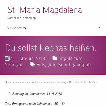
St. Maria Magdalena
Katholisch in Höntrop
Du sollst Kephas heißen.
12. Januar 2018
|
Impuls zum
Sonntag
|
Fels
,
Joh
,
Sonntagsimpuls
Home
»
Gemeindenachrichten
»
Impuls zum Sonntag
»
Du sollst Kephas heißen.
Sonntag im Jahreskreis, 14.01.2018
Zum Evangelium nach Johannes 1, 35 – 42