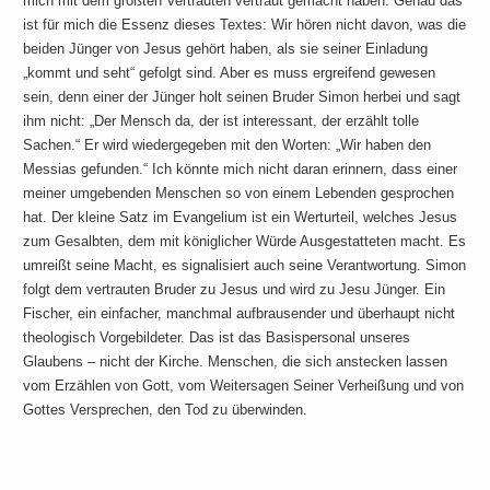
mich mit dem größten Vertrauten vertraut gemacht haben. Genau das
ist für mich die Essenz dieses Textes: Wir hören nicht davon, was die
beiden Jünger von Jesus gehört haben, als sie seiner Einladung
„kommt und seht“ gefolgt sind. Aber es muss ergreifend gewesen
sein, denn einer der Jünger holt seinen Bruder Simon herbei und sagt
ihm nicht: „Der Mensch da, der ist interessant, der erzählt tolle
Sachen.“ Er wird wiedergegeben mit den Worten: „Wir haben den
Messias gefunden.“ Ich könnte mich nicht daran erinnern, dass einer
meiner umgebenden Menschen so von einem Lebenden gesprochen
hat. Der kleine Satz im Evangelium ist ein Werturteil, welches Jesus
zum Gesalbten, dem mit königlicher Würde Ausgestatteten macht. Es
umreißt seine Macht, es signalisiert auch seine Verantwortung. Simon
folgt dem vertrauten Bruder zu Jesus und wird zu Jesu Jünger. Ein
Fischer, ein einfacher, manchmal aufbrausender und überhaupt nicht
theologisch Vorgebildeter. Das ist das Basispersonal unseres
Glaubens – nicht der Kirche. Menschen, die sich anstecken lassen
vom Erzählen von Gott, vom Weitersagen Seiner Verheißung und von
Gottes Versprechen, den Tod zu überwinden.