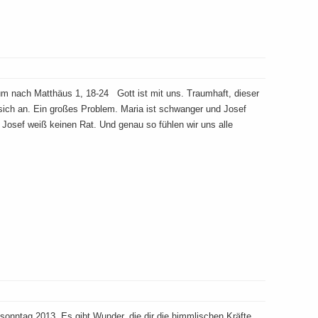
 nach Matthäus 1, 18-24 Gott ist mit uns. Traumhaft, dieser
sich an. Ein großes Problem. Maria ist schwanger und Josef
. Josef weiß keinen Rat. Und genau so fühlen wir uns alle
onntag 2013 „Es gibt Wunder, die dir die himmlischen Kräfte