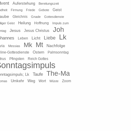
dvent
Auferstehung
Bereitungszeit
Geist
ndheit
Firmung
Friede
Gebote
laube
Gleichnis
Gnade
Gottesdienste
Heilung
liger Geist
Hoffnung
Impuls zum
Joh
Jesus
Jesus Christus
ntag
Lk
ohannes
Liebe
Licht
Leben
Mt
Mk
Nachfolge
ria
Messias
Ostern
line-Gottesdienste
Palmsonntag
Pfingsten
Reich Gottes
trus
onntagsimpuls
The-Ma
Taufe
nntagsimpuls; Lk
Umkehr
Weg
Zoom
omas
Wort
Wüste