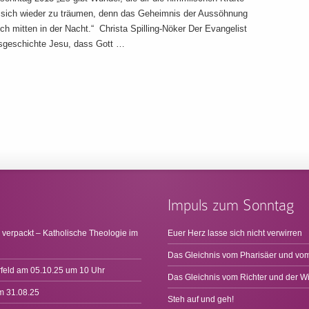
t sich wieder zu träumen, denn das Geheimnis der Aussöhnung
ch mitten in der Nacht.“ Christa Spilling-Nöker Der Evangelist
tsgeschichte Jesu, dass Gott …
Impuls zum Sonntag
 verpackt – Katholische Theologie im
Euer Herz lasse sich nicht verwirren
Das Gleichnis vom Pharisäer und vom
rfeld am 05.10.25 um 10 Uhr
Das Gleichnis vom Richter und der W
m 31.08.25
Steh auf und geh!