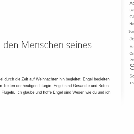
A
Bli
G
Hei
Son
J
n den Menschen seines
Ma
On
Pe
S
So
 durch die Zeit auf Weihnachten hin begleitet. Engel begleiten
Th
n Texten der heutigen Liturgie. Engel sind Gesandte und Boten
it Flügeln. Ich glaube und hoffe Engel sind Wesen wie du und ich!