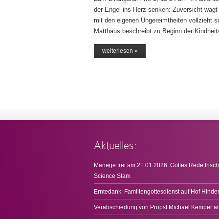
der Engel ins Herz senken: Zuversicht wag
mit den eigenen Ungereimtheiten vollzieht si
Matthäus beschreibt zu Beginn der Kindhei
weiterlesen »
Aktuelles:
Manege frei am 21.01.2026: Gottes Rede frisch
Science Slam
Erntedank: Familiengottesdienst auf Hof Hinde
Verabschiedung von Propst Michael Kemper a