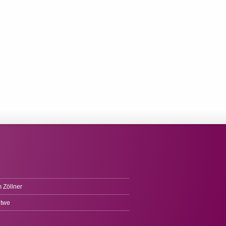
 Zöllner
itwe