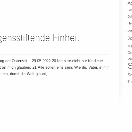
A
Bli
G
Hei
Son
nsstiftende Einheit
J
Ma
On
Pe
der Osterzeit – 29.05.2022 20 Ich bitte nicht nur für diese
S
rt an mich glauben. 21 Alle sollen eins sein: Wie du, Vater, in mir
s sein, damit die Welt glaubt, …
So
Th