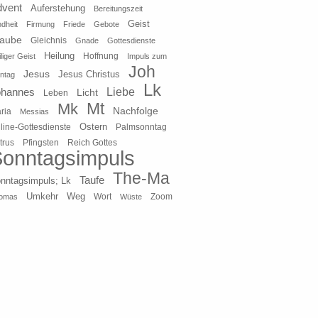
dvent
Auferstehung
Bereitungszeit
Geist
ndheit
Firmung
Friede
Gebote
laube
Gleichnis
Gnade
Gottesdienste
Heilung
liger Geist
Hoffnung
Impuls zum
Joh
Jesus
Jesus Christus
ntag
Lk
ohannes
Liebe
Licht
Leben
Mt
Mk
Nachfolge
ria
Messias
Ostern
line-Gottesdienste
Palmsonntag
Pfingsten
Reich Gottes
trus
onntagsimpuls
The-Ma
Taufe
nntagsimpuls; Lk
Umkehr
Weg
Zoom
omas
Wort
Wüste