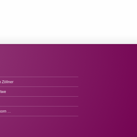
 Zöllner
itwe
fkorn …