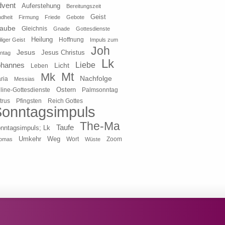
dvent
Auferstehung
Bereitungszeit
Geist
ndheit
Firmung
Friede
Gebote
laube
Gleichnis
Gnade
Gottesdienste
Heilung
liger Geist
Hoffnung
Impuls zum
Joh
Jesus
Jesus Christus
ntag
Lk
ohannes
Liebe
Licht
Leben
Mt
Mk
Nachfolge
ria
Messias
Ostern
line-Gottesdienste
Palmsonntag
Pfingsten
Reich Gottes
trus
onntagsimpuls
The-Ma
Taufe
nntagsimpuls; Lk
Umkehr
Weg
Zoom
omas
Wort
Wüste