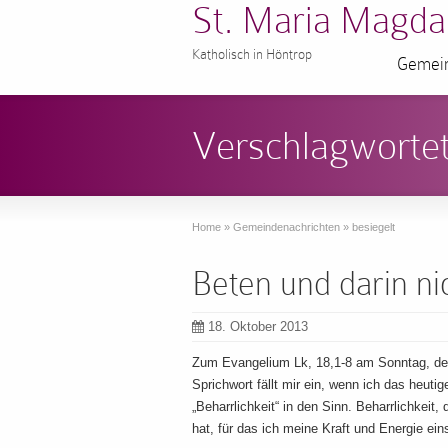
St. Maria Magda
Katholisch in Höntrop
Gemein
Verschlagwortet
Home
»
Gemeindenachrichten
»
besiegelt
Beten und darin ni
18. Oktober 2013
Zum Evangelium Lk, 18,1-8 am Sonntag, dem
Sprichwort fällt mir ein, wenn ich das heut
„Beharrlichkeit“ in den Sinn. Beharrlichkeit, 
hat, für das ich meine Kraft und Energie e