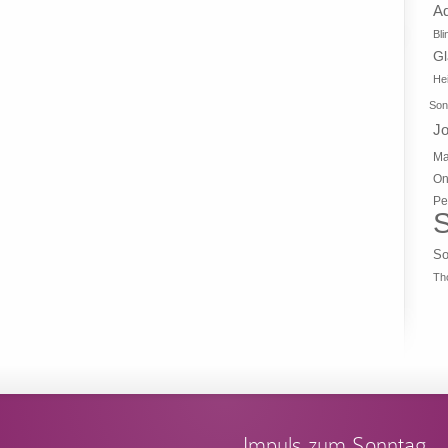
A
Bli
G
Hei
Son
J
Ma
On
Pe
S
So
Th
Impuls zum Sonntag