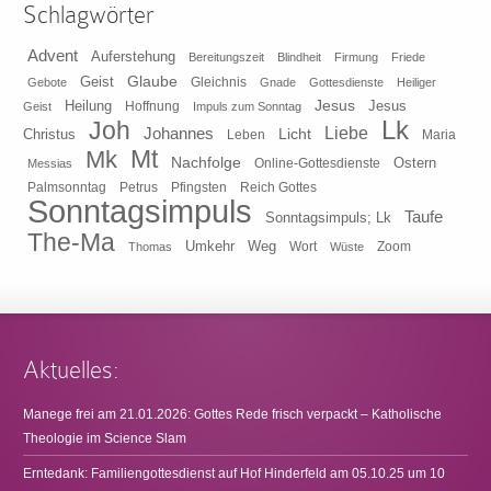
Schlagwörter
Advent
Auferstehung
Bereitungszeit
Blindheit
Firmung
Friede
Glaube
Geist
Gleichnis
Gebote
Gnade
Gottesdienste
Heiliger
Heilung
Jesus
Jesus
Geist
Hoffnung
Impuls zum Sonntag
Lk
Joh
Johannes
Liebe
Licht
Christus
Leben
Maria
Mt
Mk
Nachfolge
Ostern
Online-Gottesdienste
Messias
Pfingsten
Reich Gottes
Palmsonntag
Petrus
Sonntagsimpuls
Taufe
Sonntagsimpuls; Lk
The-Ma
Umkehr
Weg
Zoom
Thomas
Wort
Wüste
Aktuelles:
Manege frei am 21.01.2026: Gottes Rede frisch verpackt – Katholische
Theologie im Science Slam
Erntedank: Familiengottesdienst auf Hof Hinderfeld am 05.10.25 um 10