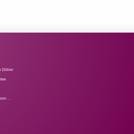
 Zöllner
itwe
fkorn …