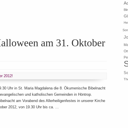
A
Bli
G
Hei
Son
J
 Halloween am 31. Oktober
Ma
On
Pe
S
So
Th
9.30 Uhr in St. Maria Magdalena die 8. Ökumenische Bibelnacht
er evangelischen und katholischen Gemeinden in Höntrop.
belnacht am Vorabend des Allerheiligenfestes in unserer Kirche
ober 2012, von 19.30 Uhr bis ca. …