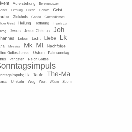
dvent
Auferstehung
Bereitungszeit
Geist
ndheit
Firmung
Friede
Gebote
laube
Gleichnis
Gnade
Gottesdienste
Heilung
liger Geist
Hoffnung
Impuls zum
Joh
Jesus
Jesus Christus
ntag
Lk
ohannes
Liebe
Licht
Leben
Mt
Mk
Nachfolge
ria
Messias
Ostern
line-Gottesdienste
Palmsonntag
Pfingsten
Reich Gottes
trus
onntagsimpuls
The-Ma
Taufe
nntagsimpuls; Lk
Umkehr
Weg
Zoom
omas
Wort
Wüste