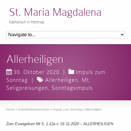
St. Maria Magdalena
Katholisch in Höntrop
Allerheiligen
30. Oktober 2020
|
Impuls zum
Sonntag
|
Allerheiligen
,
Mt
,
Seligpreisungen
,
Sonntagsimpuls
Home
»
Gemeindenachrichten
»
Impuls zum Sonntag
»
Allerheiligen
Zum Evangelium Mt 5, 1-12a v. 01.11.2020 – ALLERHEILIGEN