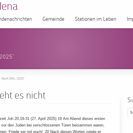
lena
denachrichten
Gemeinde
Stationen im Leben
Im
 2025’
'April 25th, 2025'
ht es nicht
S
eit Joh 20,19-31 (27. April 2025) 19 Am Abend dieses ersten
t vor den Juden bei verschlossenen Türen beisammen waren,
ihnen: Friede sei mit euch! 20 Nach diesen Worten zeigte er