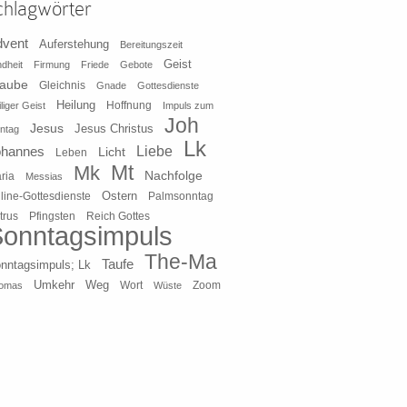
chlagwörter
dvent
Auferstehung
Bereitungszeit
Geist
ndheit
Firmung
Friede
Gebote
laube
Gleichnis
Gnade
Gottesdienste
Heilung
liger Geist
Hoffnung
Impuls zum
Joh
Jesus
Jesus Christus
ntag
Lk
ohannes
Liebe
Licht
Leben
Mt
Mk
Nachfolge
ria
Messias
Ostern
line-Gottesdienste
Palmsonntag
Pfingsten
Reich Gottes
trus
onntagsimpuls
The-Ma
Taufe
nntagsimpuls; Lk
Umkehr
Weg
Zoom
omas
Wort
Wüste