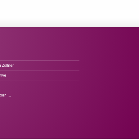
 Zöllner
itwe
fkorn …