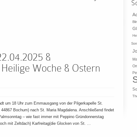
S
A
Bli
G
Hei
Son
J
2.04.2025 &
Ma
 Heilige Woche & Ostern
On
Pe
S
So
Th
ädt um 18 Uhr zum Emmausgang von der Pilgerkapelle St.
 44867 Bochum) nach St. Maria Magdalena. Anschließend findet
 Palmsonntag – wie fast immer mit Peppino Gründonnerstag
 noch mit Zeltdach) Karfreitag(die Glocken von St. …