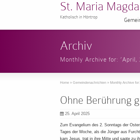
St. Maria Magda
Katholisch in Höntrop
Gemein
Archiv
Monthly Archive for: ‘April,
Home
»
Gemeindenachrichten
»
Monthly Archive for: 
Ohne Berührung ge
25. April 2025
Zum Evangelium des 2. Sonntags der Osterz
Tages der Woche, als die Jünger aus Furch
kam Jesus, trat in ihre Mitte und sagte zu 