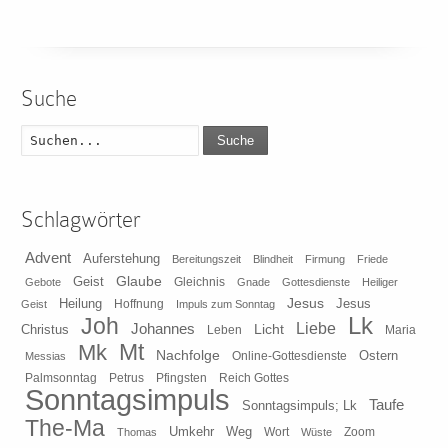
Suche
Suche
Schlagwörter
Advent
Auferstehung
Bereitungszeit
Blindheit
Firmung
Friede
Glaube
Geist
Gleichnis
Gebote
Gnade
Gottesdienste
Heiliger
Heilung
Jesus
Jesus
Geist
Hoffnung
Impuls zum Sonntag
Lk
Joh
Johannes
Liebe
Licht
Christus
Leben
Maria
Mt
Mk
Nachfolge
Ostern
Online-Gottesdienste
Messias
Pfingsten
Reich Gottes
Palmsonntag
Petrus
Sonntagsimpuls
Taufe
Sonntagsimpuls; Lk
The-Ma
Umkehr
Weg
Zoom
Thomas
Wort
Wüste