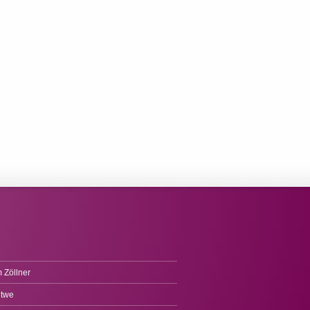
 Zöllner
itwe