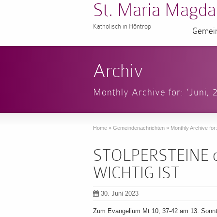
St. Maria Magda
Katholisch in Höntrop
Gemein
Archiv
Monthly Archive for: ‘Juni, 
Home
»
Gemeindenachrichten
»
Monthly Archive for:
STOLPERSTEINE 
WICHTIG IST
30. Juni 2023
Zum Evangelium Mt 10, 37-42 am 13. Sonntag