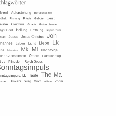
chlagwörter
dvent
Auferstehung
Bereitungszeit
Geist
ndheit
Firmung
Friede
Gebote
laube
Gleichnis
Gnade
Gottesdienste
Heilung
liger Geist
Hoffnung
Impuls zum
Joh
Jesus
Jesus Christus
ntag
Lk
ohannes
Liebe
Licht
Leben
Mt
Mk
Nachfolge
ria
Messias
Ostern
line-Gottesdienste
Palmsonntag
Pfingsten
Reich Gottes
trus
onntagsimpuls
The-Ma
Taufe
nntagsimpuls; Lk
Umkehr
Weg
Zoom
omas
Wort
Wüste