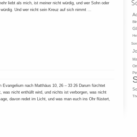
S
ehr liebt als mich, ist meiner nicht würdig, und wer Sohn oder
ht würdig. Und wer nicht sein Kreuz auf sich nimmt …
A
Bli
G
Hei
Son
J
Ma
On
Pe
S
m Evangelium nach Matthäus 10, 26 – 33 26 Darum fürchtet
So
t, was nicht enthüllt wird, und nichts ist verborgen, was nicht
Th
age, davon redet im Licht, und was man euch ins Ohr flüstert,