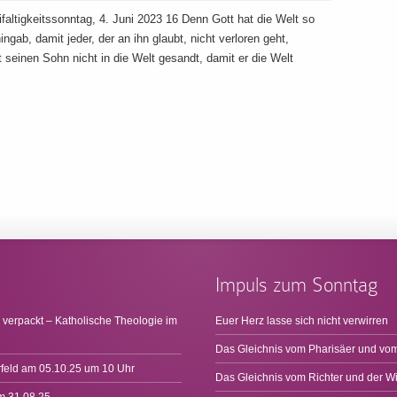
ltigkeitssonntag, 4. Juni 2023 16 Denn Gott hat die Welt so
ngab, damit jeder, der an ihn glaubt, nicht verloren geht,
seinen Sohn nicht in die Welt gesandt, damit er die Welt
Impuls zum Sonntag
 verpackt – Katholische Theologie im
Euer Herz lasse sich nicht verwirren
Das Gleichnis vom Pharisäer und vom
rfeld am 05.10.25 um 10 Uhr
Das Gleichnis vom Richter und der W
m 31.08.25