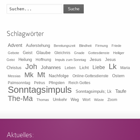
Suche
Schlagwörter
Advent
Auferstehung
Bereitungszeit
Blindheit
Firmung
Friede
Glaube
Geist
Gleichnis
Gebote
Gnade
Gottesdienste
Heiliger
Heilung
Jesus
Jesus
Geist
Hoffnung
Impuls zum Sonntag
Lk
Joh
Johannes
Liebe
Licht
Christus
Leben
Maria
Mt
Mk
Nachfolge
Ostern
Online-Gottesdienste
Messias
Pfingsten
Reich Gottes
Palmsonntag
Petrus
Sonntagsimpuls
Taufe
Sonntagsimpuls; Lk
The-Ma
Umkehr
Weg
Zoom
Thomas
Wort
Wüste
Aktuelles: