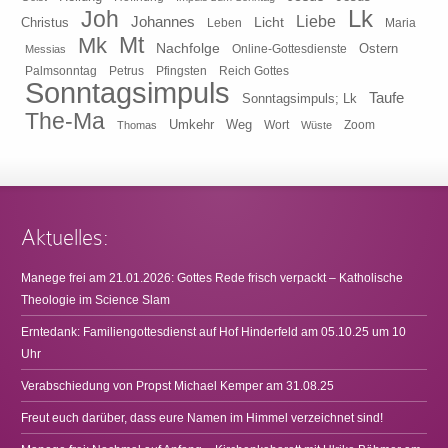
Lk
Joh
Johannes
Liebe
Licht
Christus
Leben
Maria
Mt
Mk
Nachfolge
Ostern
Online-Gottesdienste
Messias
Pfingsten
Reich Gottes
Palmsonntag
Petrus
Sonntagsimpuls
Taufe
Sonntagsimpuls; Lk
The-Ma
Umkehr
Weg
Zoom
Thomas
Wort
Wüste
Aktuelles:
Manege frei am 21.01.2026: Gottes Rede frisch verpackt – Katholische
Theologie im Science Slam
Erntedank: Familiengottesdienst auf Hof Hinderfeld am 05.10.25 um 10
Uhr
Verabschiedung von Propst Michael Kemper am 31.08.25
Freut euch darüber, dass eure Namen im Himmel verzeichnet sind!