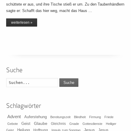
schüttete er aus, und ihre Tische stieß er um. Zu den Taubenhändlern
sagte er: Schafft das hier weg, macht das Haus …
weiterlesen »
Suche
Suche
Schlagwörter
Advent
Auferstehung
Bereitungszeit
Blindheit
Firmung
Friede
Glaube
Geist
Gleichnis
Gebote
Gnade
Gottesdienste
Heiliger
Heilung
Jesus
Jesus
Geist
Hoffnung
Impuls zum Sonntag