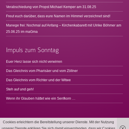
Verabschiedung von Propst Michael Kemper am 31.08.25
Freut euch darüber, dass eure Namen im Himmel verzeichnet sind!
Manege frei: Nochmal auf Anfang – Kirchenkabarett mit Ulrike Böhmer am
25.06.25 im maGma
Impuls zum Sonntag
Euer Herz lasse sich nicht verwirren
Das Gleichnis vom Pharisäer und vom Zöllner
Das Gleichnis vom Richter und der Witwe
Steh auf und geh!
Wenn ihr Glauben hättet wie ein Senfkorn …
Cookies erleichtern die Bereitstellung unserer Dienste. Mit der Nutzung
unserer Dienste erklären Sie sich damit einverstanden, dass wir Cookies