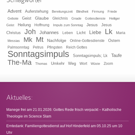
Advent
Auferstehung
Bereitungszeit
Blindheit
Firmung
Friede
Glaube
Geist
Gleichnis
Gebote
Gnade
Gottesdienste
Heiliger
Heilung
Jesus
Jesus
Geist
Hoffnung
Impuls zum Sonntag
Lk
Joh
Johannes
Liebe
Licht
Christus
Leben
Maria
Mt
Mk
Nachfolge
Ostern
Online-Gottesdienste
Messias
Pfingsten
Reich Gottes
Palmsonntag
Petrus
Sonntagsimpuls
Taufe
Sonntagsimpuls; Lk
The-Ma
Umkehr
Weg
Zoom
Thomas
Wort
Wüste
Aktuelles:
Manege frei am 21.01.2026: Gottes Rede frisch verpackt – Katholische
Theologie im Science Slam
Erntedank: Familiengottesdienst auf Hof Hinderfeld am 05.10.25 um 10
Uhr