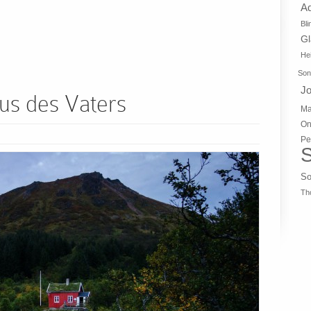
A
Bli
G
Hei
Son
J
s des Vaters
Ma
On
Pe
S
So
Th