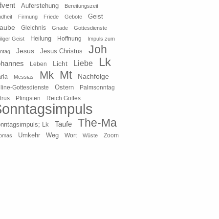
dvent
Auferstehung
Bereitungszeit
Geist
ndheit
Firmung
Friede
Gebote
laube
Gleichnis
Gnade
Gottesdienste
Heilung
liger Geist
Hoffnung
Impuls zum
Joh
Jesus
Jesus Christus
ntag
Lk
ohannes
Liebe
Licht
Leben
Mt
Mk
Nachfolge
ria
Messias
Ostern
line-Gottesdienste
Palmsonntag
Pfingsten
Reich Gottes
trus
onntagsimpuls
The-Ma
Taufe
nntagsimpuls; Lk
Umkehr
Weg
Zoom
omas
Wort
Wüste