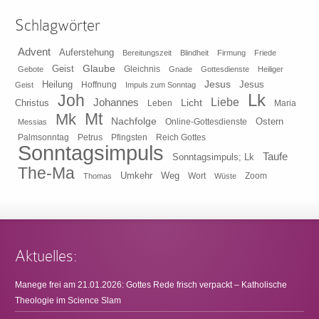
Schlagwörter
Advent
Auferstehung
Bereitungszeit
Blindheit
Firmung
Friede
Glaube
Geist
Gleichnis
Gebote
Gnade
Gottesdienste
Heiliger
Heilung
Jesus
Jesus
Geist
Hoffnung
Impuls zum Sonntag
Lk
Joh
Johannes
Liebe
Licht
Christus
Leben
Maria
Mt
Mk
Nachfolge
Ostern
Online-Gottesdienste
Messias
Pfingsten
Reich Gottes
Palmsonntag
Petrus
Sonntagsimpuls
Taufe
Sonntagsimpuls; Lk
The-Ma
Umkehr
Weg
Zoom
Thomas
Wort
Wüste
Aktuelles:
Manege frei am 21.01.2026: Gottes Rede frisch verpackt – Katholische
Theologie im Science Slam