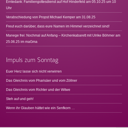
Erntedank: Familiengottesdienst auf Hof Hinderfeld am 05.10.25 um 10
Uhr
Verabschiedung von Propst Michael Kemper am 31.08.25
Freut euch darüber, dass eure Namen im Himmel verzeichnet sind!
Manege frei: Nochmal auf Anfang – Kirchenkabarett mit Ulrike Böhmer am
25.06.25 im maGma
Impuls zum Sonntag
Euer Herz lasse sich nicht verwirren
Das Gleichnis vom Pharisäer und vom Zöllner
Das Gleichnis vom Richter und der Witwe
Steh auf und geh!
Wenn ihr Glauben hättet wie ein Senfkorn …