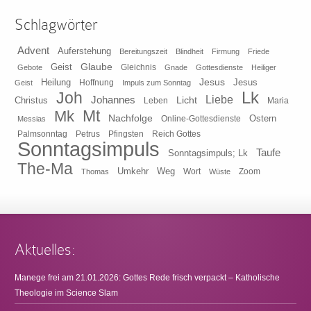
Schlagwörter
Advent
Auferstehung
Bereitungszeit
Blindheit
Firmung
Friede
Glaube
Geist
Gleichnis
Gebote
Gnade
Gottesdienste
Heiliger
Heilung
Jesus
Jesus
Geist
Hoffnung
Impuls zum Sonntag
Lk
Joh
Johannes
Liebe
Licht
Christus
Leben
Maria
Mt
Mk
Nachfolge
Ostern
Online-Gottesdienste
Messias
Pfingsten
Reich Gottes
Palmsonntag
Petrus
Sonntagsimpuls
Taufe
Sonntagsimpuls; Lk
The-Ma
Umkehr
Weg
Zoom
Thomas
Wort
Wüste
Aktuelles:
Manege frei am 21.01.2026: Gottes Rede frisch verpackt – Katholische
Theologie im Science Slam