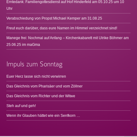
Erntedank: Familiengottesdienst auf Hof Hinderfeld am 05.10.25 um 10
Uhr
Verabschiedung von Propst Michael Kemper am 31.08.25
Freut euch darüber, dass eure Namen im Himmel verzeichnet sind!
Manege frei: Nochmal auf Anfang – Kirchenkabarett mit Ulrike Böhmer am
25.06.25 im maGma
Impuls zum Sonntag
Euer Herz lasse sich nicht verwirren
Das Gleichnis vom Pharisäer und vom Zöllner
Das Gleichnis vom Richter und der Witwe
Steh auf und geh!
Wenn ihr Glauben hättet wie ein Senfkorn …