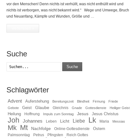
vor den Menschen! Denn nichts ist verhüllt, was nicht enthüllt wird und
nichts ist verborgen, was nicht bekannt wird.“ Wege und Umwege, Bruch
und Neuanfang, Kämpfe und Wunden, Größe und …
weiterlesen »
Suche
Suche
Schlagwörter
Advent
Auferstehung
Bereitungszeit
Blindheit
Firmung
Friede
Glaube
Geist
Gleichnis
Gebote
Gnade
Gottesdienste
Heiliger Geist
Heilung
Jesus
Jesus Christus
Hoffnung
Impuls zum Sonntag
Lk
Joh
Johannes
Liebe
Licht
Leben
Maria
Messias
Mt
Mk
Nachfolge
Ostern
Online-Gottesdienste
Pfingsten
Reich Gottes
Palmsonntag
Petrus