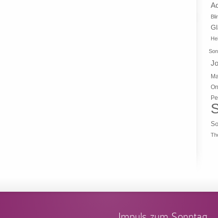
A
Bli
G
Hei
Son
J
Ma
On
Pe
S
So
Th
Impuls zum Sonntag