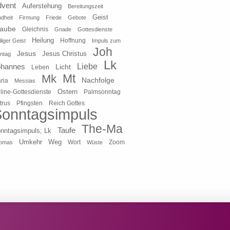
dvent
Auferstehung
Bereitungszeit
Geist
ndheit
Firmung
Friede
Gebote
laube
Gleichnis
Gnade
Gottesdienste
Heilung
liger Geist
Hoffnung
Impuls zum
Joh
Jesus
Jesus Christus
ntag
Lk
ohannes
Liebe
Licht
Leben
Mt
Mk
Nachfolge
ria
Messias
Ostern
line-Gottesdienste
Palmsonntag
Pfingsten
Reich Gottes
trus
onntagsimpuls
The-Ma
Taufe
nntagsimpuls; Lk
Umkehr
Weg
Zoom
omas
Wort
Wüste