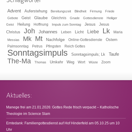
Advent
Auferstehung
Bereitungszeit
Blindheit
Firmung
Friede
Glaube
Geist
Gleichnis
Gebote
Gnade
Gottesdienste
Heiliger
Heilung
Jesus
Jesus
Geist
Hoffnung
Impuls zum Sonntag
Lk
Joh
Johannes
Liebe
Licht
Christus
Leben
Maria
Mt
Mk
Nachfolge
Ostern
Online-Gottesdienste
Messias
Pfingsten
Reich Gottes
Palmsonntag
Petrus
Sonntagsimpuls
Taufe
Sonntagsimpuls; Lk
The-Ma
Umkehr
Weg
Zoom
Thomas
Wort
Wüste
Aktuelles:
Manege frei am 21.01.2026: Gottes Rede frisch verpackt – Katholische
Theologie im Science Slam
Erntedank: Familiengottesdienst auf Hof Hinderfeld am 05.10.25 um 10
Uhr