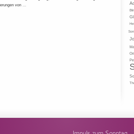
A
ußerungen von …
Bli
G
Hei
Son
J
Ma
On
Pe
S
So
Th
Impuls zum Sonntag