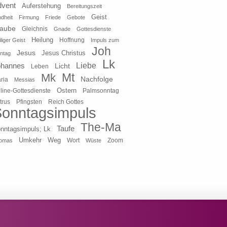
dvent
Auferstehung
Bereitungszeit
Geist
ndheit
Firmung
Friede
Gebote
laube
Gleichnis
Gnade
Gottesdienste
Heilung
liger Geist
Hoffnung
Impuls zum
Joh
Jesus
Jesus Christus
ntag
Lk
ohannes
Liebe
Licht
Leben
Mt
Mk
Nachfolge
ria
Messias
Ostern
line-Gottesdienste
Palmsonntag
Pfingsten
Reich Gottes
trus
onntagsimpuls
The-Ma
Taufe
nntagsimpuls; Lk
Umkehr
Weg
Zoom
omas
Wort
Wüste