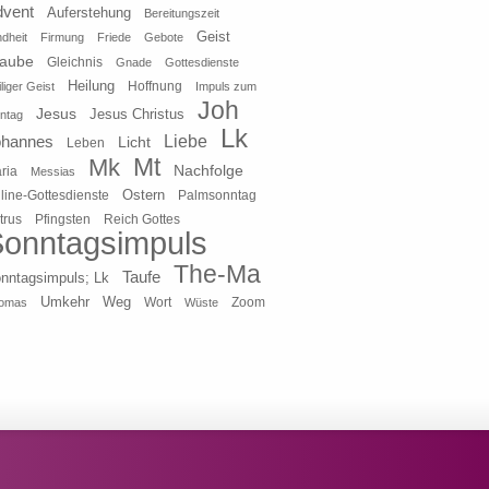
dvent
Auferstehung
Bereitungszeit
Geist
ndheit
Firmung
Friede
Gebote
laube
Gleichnis
Gnade
Gottesdienste
Heilung
liger Geist
Hoffnung
Impuls zum
Joh
Jesus
Jesus Christus
ntag
Lk
ohannes
Liebe
Licht
Leben
Mt
Mk
Nachfolge
ria
Messias
Ostern
line-Gottesdienste
Palmsonntag
Pfingsten
Reich Gottes
trus
onntagsimpuls
The-Ma
Taufe
nntagsimpuls; Lk
Umkehr
Weg
Zoom
omas
Wort
Wüste