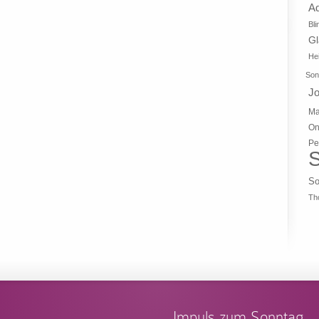
A
Bli
G
Hei
Son
J
Ma
On
Pe
S
So
Th
Impuls zum Sonntag