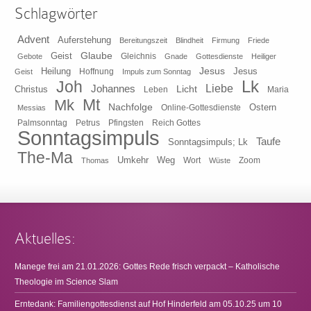
Schlagwörter
Advent
Auferstehung
Bereitungszeit
Blindheit
Firmung
Friede
Glaube
Geist
Gleichnis
Gebote
Gnade
Gottesdienste
Heiliger
Heilung
Jesus
Jesus
Geist
Hoffnung
Impuls zum Sonntag
Lk
Joh
Johannes
Liebe
Licht
Christus
Leben
Maria
Mt
Mk
Nachfolge
Ostern
Online-Gottesdienste
Messias
Pfingsten
Reich Gottes
Palmsonntag
Petrus
Sonntagsimpuls
Taufe
Sonntagsimpuls; Lk
The-Ma
Umkehr
Weg
Zoom
Thomas
Wort
Wüste
Aktuelles:
Manege frei am 21.01.2026: Gottes Rede frisch verpackt – Katholische
Theologie im Science Slam
Erntedank: Familiengottesdienst auf Hof Hinderfeld am 05.10.25 um 10