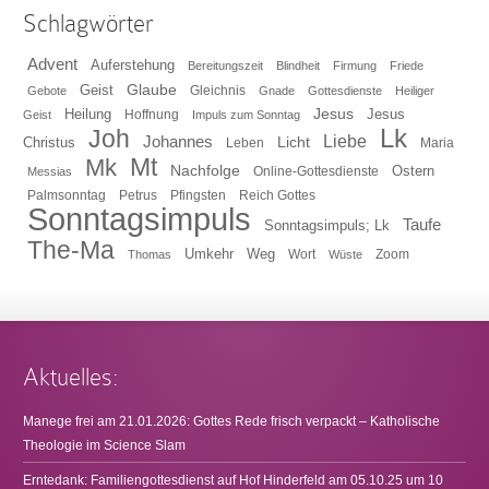
Schlagwörter
Advent
Auferstehung
Bereitungszeit
Blindheit
Firmung
Friede
Glaube
Geist
Gleichnis
Gebote
Gnade
Gottesdienste
Heiliger
Heilung
Jesus
Jesus
Geist
Hoffnung
Impuls zum Sonntag
Lk
Joh
Johannes
Liebe
Licht
Christus
Leben
Maria
Mt
Mk
Nachfolge
Ostern
Online-Gottesdienste
Messias
Pfingsten
Reich Gottes
Palmsonntag
Petrus
Sonntagsimpuls
Taufe
Sonntagsimpuls; Lk
The-Ma
Umkehr
Weg
Zoom
Thomas
Wort
Wüste
Aktuelles:
Manege frei am 21.01.2026: Gottes Rede frisch verpackt – Katholische
Theologie im Science Slam
Erntedank: Familiengottesdienst auf Hof Hinderfeld am 05.10.25 um 10