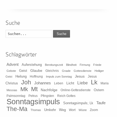
Suche
Suche
Schlagwörter
Advent
Auferstehung
Bereitungszeit
Blindheit
Firmung
Friede
Glaube
Geist
Gleichnis
Gebote
Gnade
Gottesdienste
Heiliger
Heilung
Jesus
Jesus
Geist
Hoffnung
Impuls zum Sonntag
Lk
Joh
Johannes
Liebe
Licht
Christus
Leben
Maria
Mt
Mk
Nachfolge
Ostern
Online-Gottesdienste
Messias
Pfingsten
Reich Gottes
Palmsonntag
Petrus
Sonntagsimpuls
Taufe
Sonntagsimpuls; Lk
The-Ma
Umkehr
Weg
Zoom
Thomas
Wort
Wüste