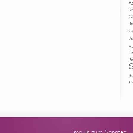
A
Bli
G
Hei
Son
J
Ma
On
Pe
S
So
Th
Impuls zum Sonntag