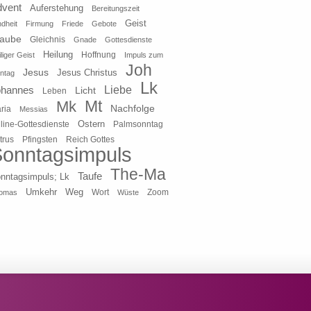
dvent
Auferstehung
Bereitungszeit
Geist
ndheit
Firmung
Friede
Gebote
laube
Gleichnis
Gnade
Gottesdienste
Heilung
liger Geist
Hoffnung
Impuls zum
Joh
Jesus
Jesus Christus
ntag
Lk
ohannes
Liebe
Licht
Leben
Mt
Mk
Nachfolge
ria
Messias
Ostern
line-Gottesdienste
Palmsonntag
Pfingsten
Reich Gottes
trus
onntagsimpuls
The-Ma
Taufe
nntagsimpuls; Lk
Umkehr
Weg
Zoom
omas
Wort
Wüste